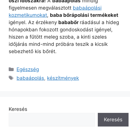
őszi időszakra!
A
babaápolás
mindig
figyelmesen megválasztott
babaápolási
kozmetikumokat
,
baba bőrápolási termékeket
igényel. Az érzékeny
bababőr
ráadásul a hideg
hónapokban fokozott gondoskodást igényel,
hiszen a fűtött meleg szoba, a kinti szeles
időjárás mind-mind próbára teszik a kicsik
sebezhető kis bőrét.
Kategória
Egészség
Címkék
babaápolás
,
készítmények
Keresés
Keresés