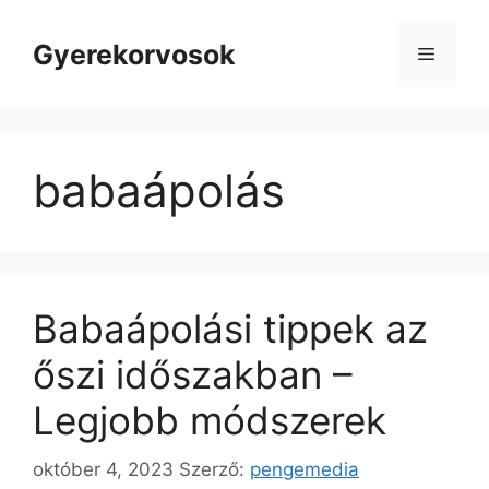
Kilépés
a
Gyerekorvosok
Menü
tartalomba
babaápolás
Babaápolási tippek az
őszi időszakban –
Legjobb módszerek
október 4, 2023
Szerző:
pengemedia