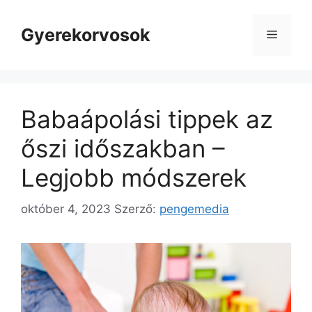
Kilépés
a
Gyerekorvosok
Menü
tartalomba
Babaápolási tippek az
őszi időszakban –
Legjobb módszerek
október 4, 2023
Szerző:
pengemedia