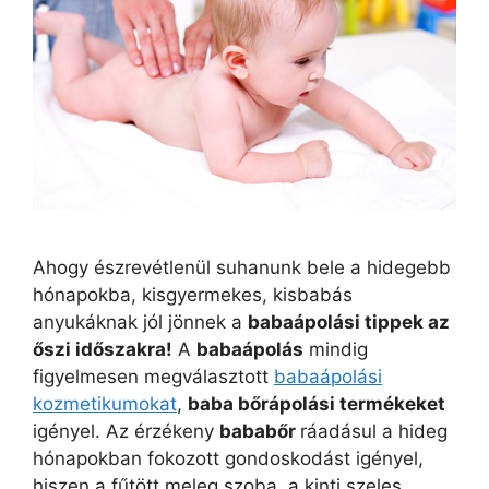
Ahogy észrevétlenül suhanunk bele a hidegebb
hónapokba, kisgyermekes, kisbabás
anyukáknak jól jönnek a
babaápolási tippek az
őszi időszakra!
A
babaápolás
mindig
figyelmesen megválasztott
babaápolási
kozmetikumokat
,
baba bőrápolási termékeket
igényel. Az érzékeny
bababőr
ráadásul a hideg
hónapokban fokozott gondoskodást igényel,
hiszen a fűtött meleg szoba, a kinti szeles